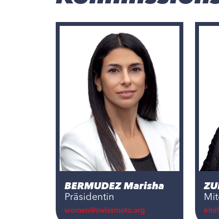
BERMUDEZ Marisha
ZU
Präsidentin
Mit
women@swissmoto.org
emi