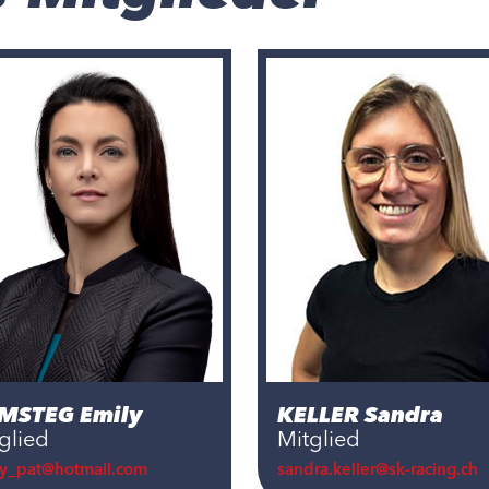
MSTEG Emily
KELLER Sandra
glied
Mitglied
ly_pat@hotmail.com
sandra.keller@sk-racing.ch