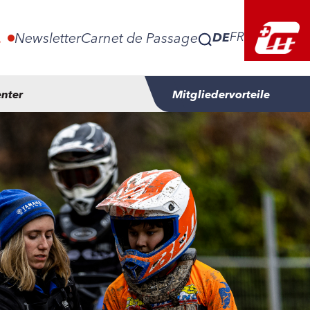
DE
FR
E
Newsletter
Carnet de Passage
nter
Mitgliedervorteile
DE
FR