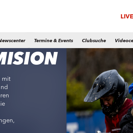
LIV
Newscenter
Termine & Events
Clubsuche
Videoce
ISION
 mit
und
hren
ie
ngen,