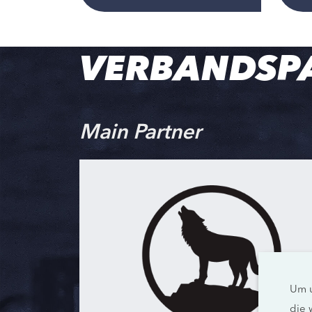
VERBANDSP
Main Partner
Um u
die 