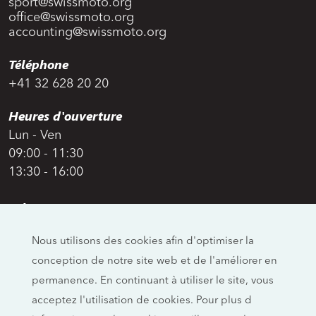
sport@swissmoto.org
office@swissmoto.org
accounting@swissmoto.org
Téléphone
+41 32 628 20 20
Heures d'ouverture
Lun - Ven
09:00 - 11:30
13:30 - 16:00
Adresse
Swiss Moto
Nous utilisons des cookies afin d'optimiser la
Allmendstrasse 26
conception de notre site web et de l'améliorer en
CH-4658 Däniken
permanence. En continuant à utiliser le site, vous
Réseaux sociaux
acceptez l'utilisation de cookies. Pour plus d