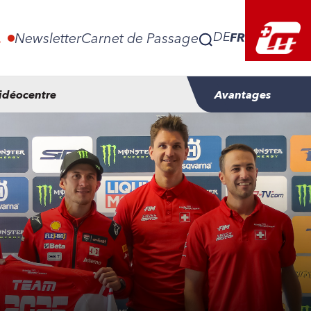
FR
DE
E
Newsletter
Carnet de Passage
idéocentre
Avantages
FR
DE