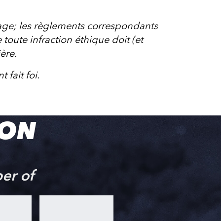
page; les règlements correspondants
 toute infraction éthique doit (et
ère.
fait foi.
ION
er of