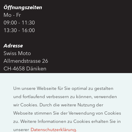
Öffnungszeiten
Mo - Fr
09:00 - 11:30
13:30 - 16:00
Adresse
Swiss Moto
Allmendstrasse 26
CH-4658 Däniken
Social Media
Um unsere Webseite für Sie optimal zu gestalten
und fortlaufend verbessern zu können, verwenden
Rechtliche Hinweise
wir Cookies. Durch die weitere Nutzung der
Webseite stimmen Sie der Verwendung von Cookies
Impressum
Datenschutzerklärung
zu. Weitere Informationen zu Cookies erhalten Sie in
unserer
Datenschutzerklärung.
2026 © swissmoto.org