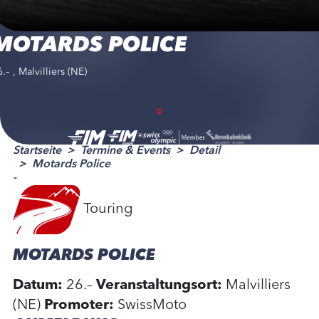
MOTARDS POLICE
.– , Malvilliers (NE)
Startseite
Termine & Events
Detail
Motards Police
-
Touring
MOTARDS POLICE
Datum:
26.–
Veranstaltungsort:
Malvilliers
(NE)
Promoter:
SwissMoto