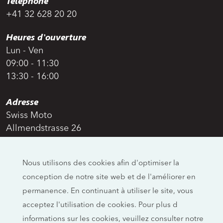
Téléphone
+41 32 628 20 20
Heures d'ouverture
Lun - Ven
09:00 - 11:30
13:30 - 16:00
Adresse
Swiss Moto
Allmendstrasse 26
CH-4658 Däniken
Nous utilisons des cookies afin d'optimiser la
Réseaux sociaux
conception de notre site web et de l'améliorer en
permanence. En continuant à utiliser le site, vous
Mentions légales
acceptez l'utilisation de cookies. Pour plus d
Empreinte
informations sur les cookies, veuillez consulter notre