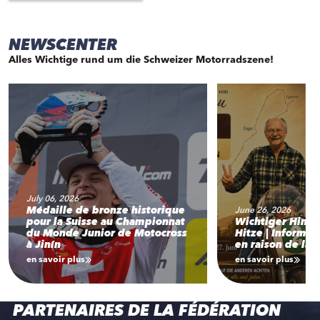
NEWSCENTER
Alles Wichtige rund um die Schweizer Motorradszene!
July 06, 2026
Médaille de bronze historique
June 26, 2026
pour la Suisse au Championnat
Wichtiger Hinw
du Monde Junior de Motocross
Hitze | Informat
à Jinín
en raison de la 
en savoir plus
en savoir plus
PARTENAIRES DE LA FÉDÉRATION