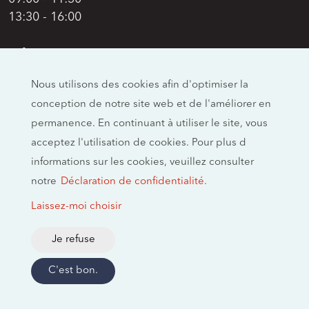
13:30 - 16:00
Adresse
Swiss Moto
Nous utilisons des cookies afin d'optimiser la
Allmendstrasse 26
conception de notre site web et de l'améliorer en
CH-4658 Däniken
permanence. En continuant à utiliser le site, vous
Réseaux sociaux
acceptez l'utilisation de cookies. Pour plus d
informations sur les cookies, veuillez consulter
notre
Déclaration de confidentialité.
Mentions légales
Laissez-moi choisir
Empreinte
Politique de confidentialité
Je refuse
2026 © swissmoto.org
C'est bon.
Créé par Trendmarke