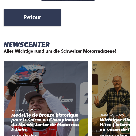
Retour
NEWSCENTER
Alles Wichtige rund um die Schweizer Motorradszene!
July 06, 2026
Médaille de bronze historique
June 26, 2026
pour la Suisse au Championnat
Wichtiger Hinw
du Monde Junior de Motocross
Hitze | Informat
à Jinín
en raison de la 