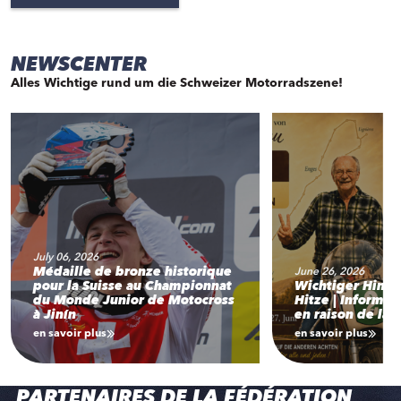
NEWSCENTER
Alles Wichtige rund um die Schweizer Motorradszene!
July 06, 2026
Médaille de bronze historique
June 26, 2026
pour la Suisse au Championnat
Wichtiger Hinw
du Monde Junior de Motocross
Hitze | Informat
à Jinín
en raison de la 
en savoir plus
en savoir plus
PARTENAIRES DE LA FÉDÉRATION