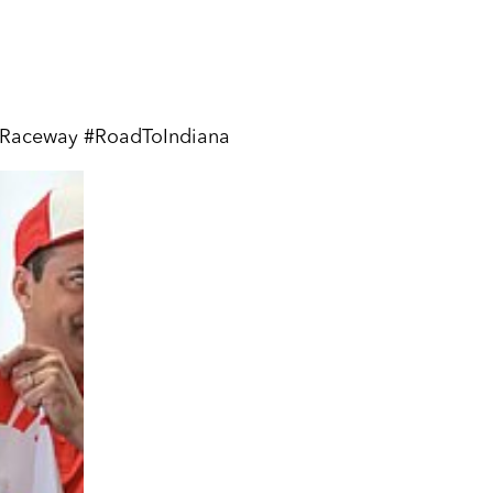
nRaceway #RoadToIndiana