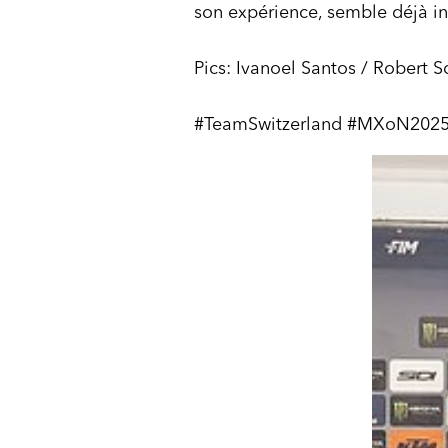
son expérience, semble déjà i
Pics: Ivanoel Santos / Robert 
#TeamSwitzerland #MXoN2025 