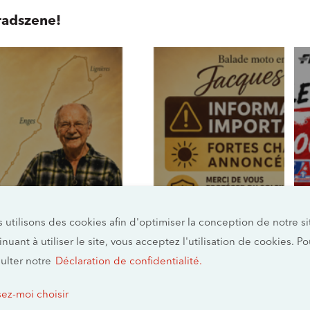
radszene!
 utilisons des cookies afin d'optimiser la conception de notre 
inuant à utiliser le site, vous acceptez l'utilisation de cookies. P
ulter notre
Déclaration de confidentialité.
June 26, 2026
Wichtiger Hinweis wegen Hitze |
sez-moi choisir