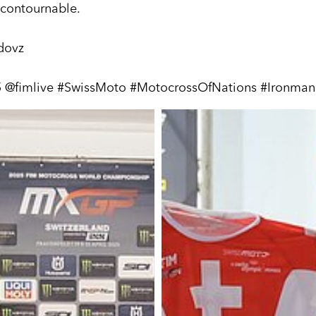
ncontournable.
Sdovz
@fimlive #SwissMoto #MotocrossOfNations #Ironma