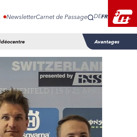
FR
DE
E
Newsletter
Carnet de Passage
idéocentre
Avantages
FR
DE