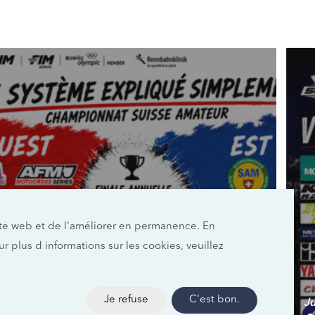
site web et de l'améliorer en permanence. En
our plus d informations sur les cookies, veuillez
June 26, 2026
Collaboration historique dans le
motocross suisse: Swiss Moto, le
Je refuse
C'est bon.
J