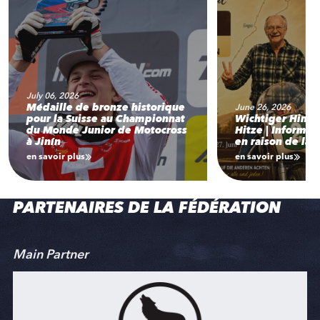
July 06, 2026
Médaille de bronze historique
June 26, 2026
pour la Suisse au Championnat
Wichtiger Hinw
du Monde Junior de Motocross
Hitze | Informat
à Jinín
en raison de la 
en savoir plus
en savoir plus
PARTENAIRES DE LA FÉDÉRATION
Main Partner