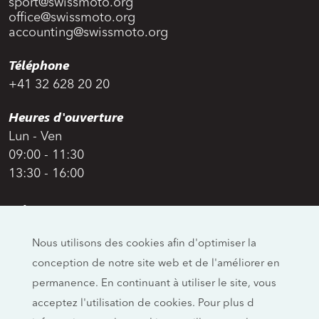
sport@swissmoto.org
office@swissmoto.org
accounting@swissmoto.org
Téléphone
+41 32 628 20 20
Heures d'ouverture
Lun - Ven
09:00 - 11:30
13:30 - 16:00
Adresse
Swiss Moto
Nous utilisons des cookies afin d'optimiser la
Allmendstrasse 26
conception de notre site web et de l'améliorer en
CH-4658 Däniken
permanence. En continuant à utiliser le site, vous
Réseaux sociaux
acceptez l'utilisation de cookies. Pour plus d