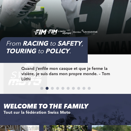
From
RACING
to
SAFETY
,
"
TOURING
to
POLICY
.
rme la
Pendant 25 ans, j’ai travaillé pour réaliser
. – Tom
rêve de remporter un titre de champion du
monde. – Dominique Aegerter
WELCOME TO THE FAMILY
Tout sur la fédération Swiss Moto