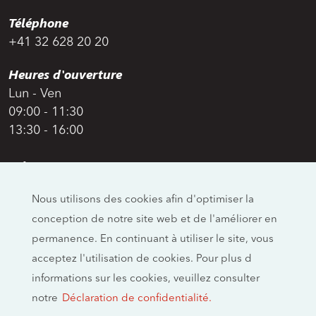
Téléphone
+41 32 628 20 20
Heures d'ouverture
Lun - Ven
09:00 - 11:30
13:30 - 16:00
Adresse
Swiss Moto
Nous utilisons des cookies afin d'optimiser la
Allmendstrasse 26
conception de notre site web et de l'améliorer en
CH-4658 Däniken
permanence. En continuant à utiliser le site, vous
Réseaux sociaux
acceptez l'utilisation de cookies. Pour plus d
informations sur les cookies, veuillez consulter
notre
Déclaration de confidentialité.
Mentions légales