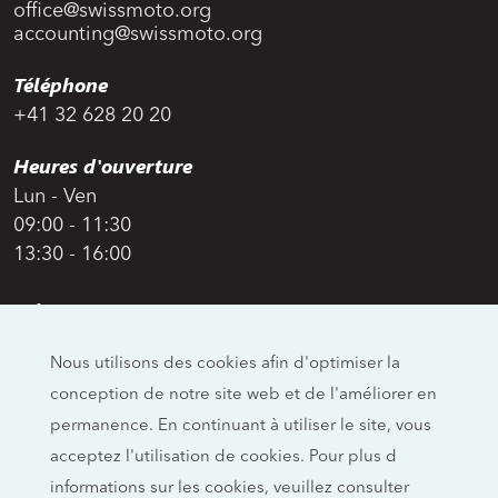
office@swissmoto.org
accounting@swissmoto.org
Téléphone
+41 32 628 20 20
Heures d'ouverture
Lun - Ven
09:00 - 11:30
13:30 - 16:00
Adresse
Swiss Moto
Nous utilisons des cookies afin d'optimiser la
Allmendstrasse 26
conception de notre site web et de l'améliorer en
CH-4658 Däniken
permanence. En continuant à utiliser le site, vous
Réseaux sociaux
acceptez l'utilisation de cookies. Pour plus d
informations sur les cookies, veuillez consulter