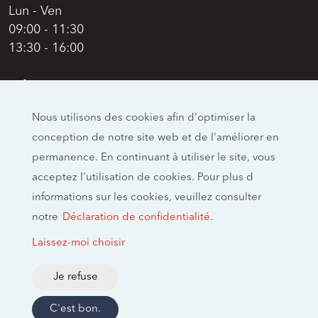
Lun - Ven
09:00 - 11:30
13:30 - 16:00
Adresse
Swiss Moto
Nous utilisons des cookies afin d'optimiser la
Allmendstrasse 26
conception de notre site web et de l'améliorer en
CH-4658 Däniken
permanence. En continuant à utiliser le site, vous
Réseaux sociaux
acceptez l'utilisation de cookies. Pour plus d
informations sur les cookies, veuillez consulter
notre
Déclaration de confidentialité.
Mentions légales
Laissez-moi choisir
Empreinte
Politique de confidentialité
Je refuse
2026 © swissmoto.org
C'est bon.
Créé par Trendmarke