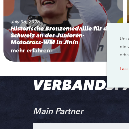
July 06, 2026
Historische Bronzemedaille für die
Schweiz an der Junioren-
Um u
Motocross-WM in Jinín
die 
mehr erfahren
erha
Lass
VERBANDSP
Main Partner