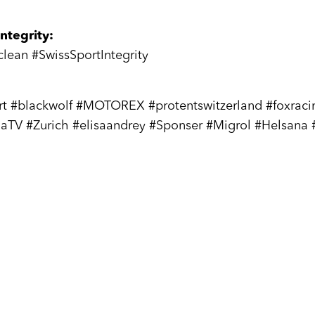
ntegrity:
ean #SwissSportIntegrity
t #blackwolf #MOTOREX #protentswitzerland #foxrac
aTV #Zurich #elisaandrey #Sponser #Migrol #Helsana