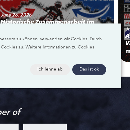
June 26, 2026
Historische Zusammenarbeit im
Schweizer Motocross: Swiss Moto,
J
SAM, AFM und AMA schlagen ein
A
erbessern zu können, verwenden wir Cookies. Durch
neues Zeitalter auf!
V
Cookies zu. Weitere Informationen zu Cookies
mehr erfahren
m
Ich lehne ab
Das ist ok
er of