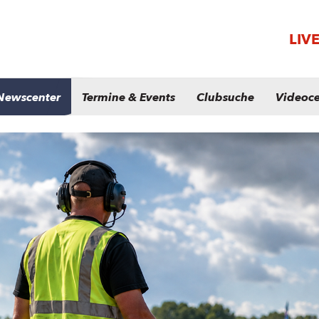
LIV
Newscenter
Termine & Events
Clubsuche
Videoce