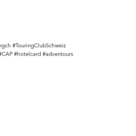
ingch #TouringClubSchweiz
 #CAP #hotelcard #adventours