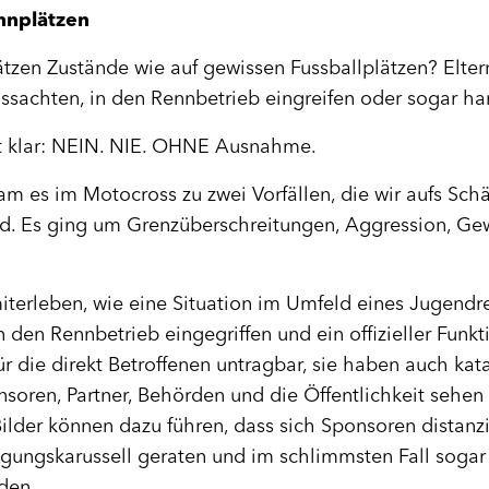
ennplätzen
zen Zustände wie auf gewissen Fussballplätzen? Eltern 
ssachten, in den Rennbetrieb eingreifen oder sogar ha
st klar: NEIN. NIE. OHNE Ausnahme.
es im Motocross zu zwei Vorfällen, die wir aufs Schärf
. Es ging um Grenzüberschreitungen, Aggression, Ge
iterleben, wie eine Situation im Umfeld eines Jugendre
n den Rennbetrieb eingegriffen und ein offizieller Funk
für die direkt Betroffenen untragbar, sie haben auch k
soren, Partner, Behörden und die Öffentlichkeit sehen
ilder können dazu führen, dass sich Sponsoren distanzie
tigungskarussell geraten und im schlimmsten Fall sogar
den.