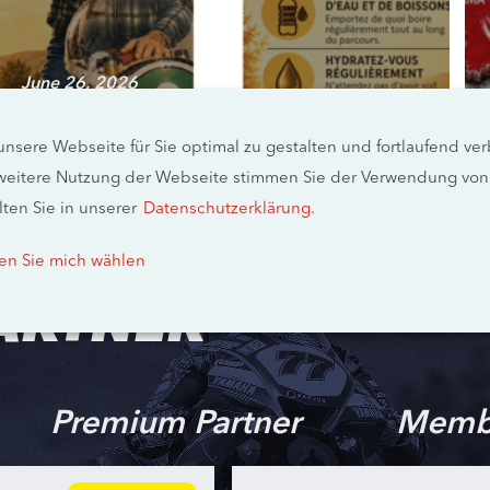
June 26, 2026
Wichtiger Hinweis wegen Hitze |
Information importante en raison
nsere Webseite für Sie optimal zu gestalten und fortlaufend v
de la chaleur
weitere Nutzung der Webseite stimmen Sie der Verwendung von 
mehr erfahren
lten Sie in unserer
Datenschutzerklärung.
en Sie mich wählen
ARTNER
Premium Partner
Memb