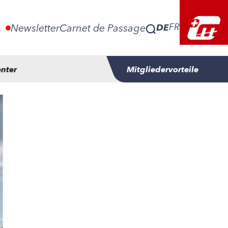
DE
FR
E
Newsletter
Carnet de Passage
nter
Mitgliedervorteile
DE
FR