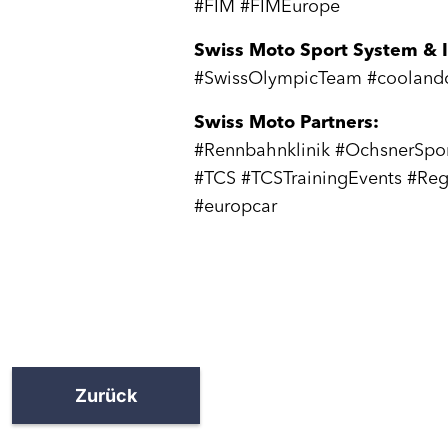
#FIM #FIMEurope
Swiss Moto Sport System & I
#SwissOlympicTeam #coolandcl
Swiss Moto Partners:
#Rennbahnklinik #OchsnerSpor
#TCS #TCSTrainingEvents #Reg
#europcar
Zurück